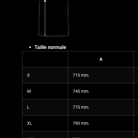
Taille normale
A
S
710 mm
M
740 mm
L
770 mm
XL
790 mm