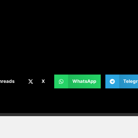
hreads
X
WhatsApp
Teleg