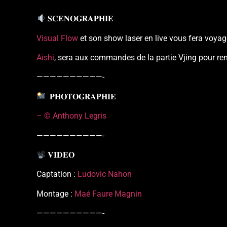
𝐒𝐂𝐄𝐍𝐎𝐆𝐑𝐀𝐏𝐇𝐈𝐄
Visual Flow
et son show laser en live vous fera voyag
Aishi
, sera aux commandes de la partie Vjing pour re
——————————-
𝐏𝐇𝐎𝐓𝐎𝐆𝐑𝐀𝐏𝐇𝐈𝐄
– © Anthony Legris
——————————-
𝐕𝐈𝐃𝐄𝐎
Captation :
Ludovic Nahon
Montage :
Maé Faure Magnin
——————————-