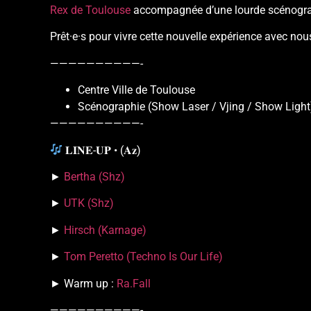
Rex de Toulouse
accompagnée d’une lourde scénogr
Prêt·e·s pour vivre cette nouvelle expérience avec no
——————————-
Centre Ville de Toulouse
Scénographie (Show Laser / Vjing / Show Light
——————————-
𝐋𝐈𝐍𝐄-𝐔𝐏 • (𝐀𝐳)
►
Bertha (Shz)
►
UTK (Shz)
►
Hirsch (Karnage)
►
Tom Peretto (Techno Is Our Life)
► Warm up :
Ra.Fall
——————————-