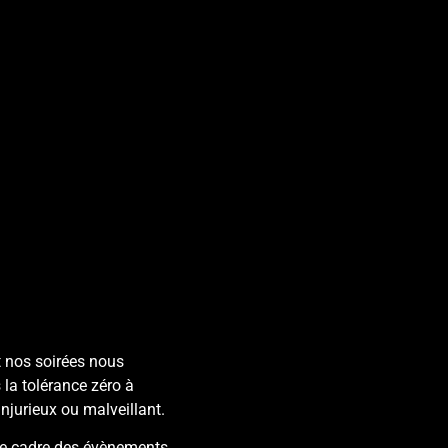
t nos soirées nous
 la tolérance zéro à
injurieux ou malveillant.
le cadre des évènements