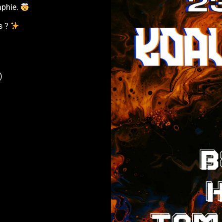
aphie.
us ?
)