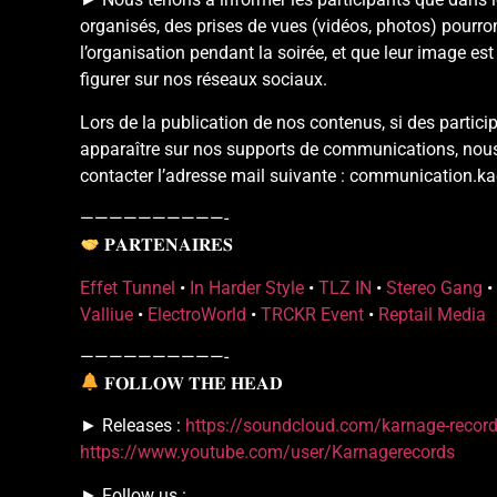
organisés, des prises de vues (vidéos, photos) pourron
l’organisation pendant la soirée, et que leur image es
figurer sur nos réseaux sociaux.
Lors de la publication de nos contenus, si des partic
apparaître sur nos supports de communications, nous
contacter l’adresse mail suivante : communication
——————————-
𝐏𝐀𝐑𝐓𝐄𝐍𝐀𝐈𝐑𝐄𝐒
Effet Tunnel
•
In Harder Style
•
TLZ IN
•
Stereo Gang
•
Valliue
•
ElectroWorld
•
TRCKR Event
•
Reptail Media
——————————-
𝐅𝐎𝐋𝐋𝐎𝐖 𝐓𝐇𝐄 𝐇𝐄𝐀𝐃
► Releases :
https://soundcloud.com/karnage-recor
https://www.youtube.com/user/Karnagerecords
► Follow us :