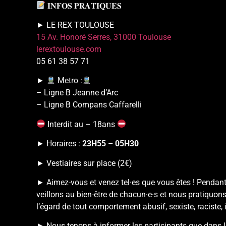
𝐈𝐍𝐅𝐎𝐒 𝐏𝐑𝐀𝐓𝐈𝐐𝐔𝐄𝐒
► LE REX TOULOUSE
15 Av. Honoré Serres, 31000 Toulouse
lerextoulouse.com
05 61 38 57 71
►
Metro :
– Ligne B Jeanne d’Arc
– Ligne B Compans Caffarelli
Interdit au – 18ans
► Horaires :
23H55 – 05H30
► Vestiaires sur place (2€)
► Aimez-vous et venez tel·es que vous êtes ! Pendan
veillons au bien-être de chacun·e·s et nous pratiquons
l’égard de tout comportement abusif, sexiste, raciste, 
► Nous tenons à informer les participants que dans 