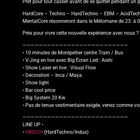
Prêt pour tout casser avant de se quitter pendant un 
HardCore – Techno – HardTechno – EBM – AcidTec
MentalCore résonneront dans le Mélomane de 23: à 0
Près pour vivre cette nouvelle expérience avec nous ?
——————————————————————————
• 10 minutes de Montpellier centre Tram / Bus
• V-Jing en live avec Big Écran Led : Aishi
• Show Laser en live : Visual Flow
• Décoration – Inca / Maya
• Show light
• Bar cool price
• Big System 20 Kw
• Pas de tenue vestimentaire exigée, venez comme vo
——————————————————————————
LINE UP •
•
HIRSCH
(HardTechno/Indus)