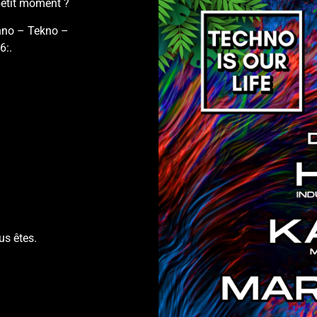
petit moment ?
hno – Tekno –
6:.
us êtes.