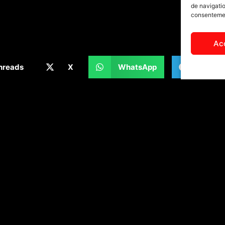
de navigatio
consentement
Ac
hreads
X
WhatsApp
Teleg