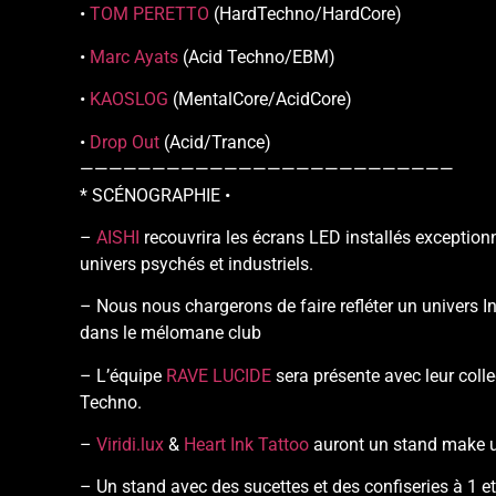
•
TOM PERETTO
(HardTechno/HardCore)
•
Marc Ayats
(Acid Techno/EBM)
•
KAOSLOG
(MentalCore/AcidCore)
•
Drop Out
(Acid/Trance)
——————————————————————————
* SCÉNOGRAPHIE •
–
AISHI
recouvrira les écrans LED installés exceptio
univers psychés et industriels.
– Nous nous chargerons de faire refléter un univers 
dans le mélomane club
– L’équipe
RAVE LUCIDE
sera présente avec leur colle
Techno.
–
Viridi.lux
&
Heart Ink Tattoo
auront un stand make 
– Un stand avec des sucettes et des confiseries à 1 e