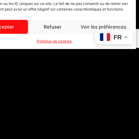
n ou les ID uniques sur ce site. Le fait de ne pas consentir ou de retirer son
 peut avoir un effet négatif sur certaines caractéristiques et fonctions.
cepter
Refuser
Voir les préférences
FR
ram
Email
Politique de cookies